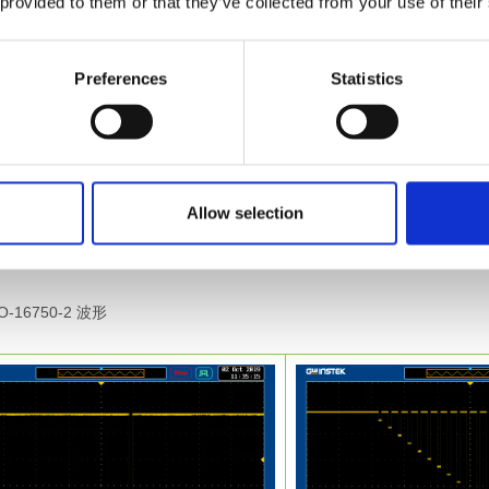
 provided to them or that they’ve collected from your use of their
Preferences
Statistics
用户提供Vrms、Vavg、Vpeak、 lrms、lavg、 Ipeak、IpkH、P
Allow selection
。Vrms/Irms、 Vavg/lavg和Vmax/Vmin/Imax/Imin的测
计算的即时读数。
16750-2 波形