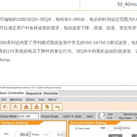
的10组SEQ0~SEQ9，每组有0~999步，每步的时间设定范围为0.00
可以满足用户对各种波形的需求，包括波形下降、浪涌、跌落、变化等异
00系列还内置了序列模式预设波形中常见的ISO-16750-2测试波形，
置的12V系统的电压下降时的复位行为、SEQ8中内置的起始剖面波形、以及
 dump。