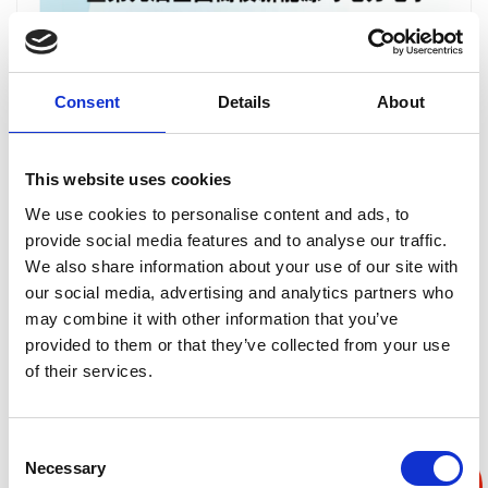
Consent
Details
About
This website uses cookies
2026-05-26
We use cookies to personalise content and ads, to
【邀请函】中国电源学会第二届电力电子教育教学研
provide social media features and to analyse our traffic.
讨会暨固纬电子第九届全国高校新能源与电力电子...
We also share information about your use of our site with
our social media, advertising and analytics partners who
may combine it with other information that you’ve
provided to them or that they’ve collected from your use
of their services.
Consent
Necessary
Selection