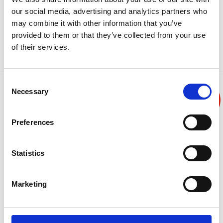
PMSG(永磁同步发电机)转速控制实验
our social media, advertising and analytics partners who
风力机仿真系统(emulator)
may combine it with other information that you’ve
最佳风能捕获实验
provided to them or that they’ve collected from your use
PMSG风力发电系统实验
of their services.
PMSG低电压穿越实验
Consent
Necessary
Selection
Preferences
Statistics
PEK-510单相光伏逆变器实验模块
Marketing
提供电力电子之分析、设计、模拟与寅作验证
使完全不会DSP韧体撰高的学员能轻松完成程序撰写，快速进入
数字控制领